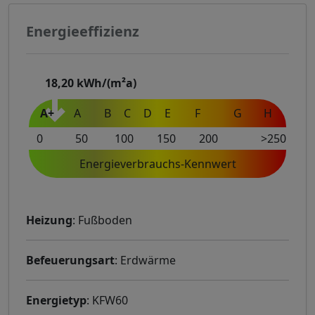
Energieeffizienz
18,20
kWh/(m²a)
A+
A
B
C
D
E
F
G
H
0
50
100
150
200
>250
Energieverbrauchs-Kennwert
Heizung
: Fußboden
Befeuerungsart
: Erdwärme
Energietyp
: KFW60