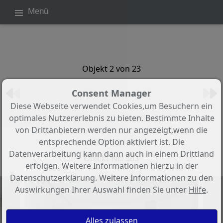
Menü
Objekt 2 von 23
Consent Manager
Zurück zur Übersicht
Diese Webseite verwendet Cookies,um Besuchern ein
Aaseenähe. individuelle 3,5 Zi-
optimales Nutzererlebnis zu bieten. Bestimmte Inhalte
Maisonette-Wohnung mit Balkon
von Drittanbietern werden nur angezeigt,wenn die
im KfW60 Haus
entsprechende Option aktiviert ist. Die
Datenverarbeitung kann dann auch in einem Drittland
Objekt-Nr.: 333
erfolgen. Weitere Informationen hierzu in der
Datenschutzerklärung. Weitere Informationen zu den
Auswirkungen Ihrer Auswahl finden Sie unter
Hilfe
.