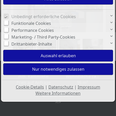
Unbedingt erforderliche Cookies
Funktionale Cookies
offene Küche
Performance Cookies
Marketing- / Third Party-Cookies
Drittanbieter-Inhalte
mtl. Kaltmiete:
Wohnfläche ca.:
Preis auf Anfrage
95 m²
Cookie-Details
|
Datenschutz
|
Impressum
Weitere Informationen
Zimmeranzahl:
3,5