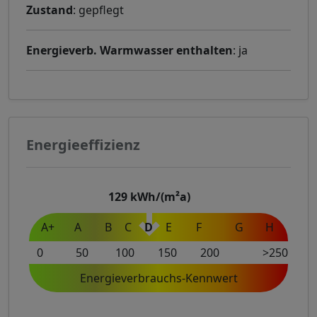
Zustand
: gepflegt
Energieverb. Warmwasser enthalten
: ja
Energieeffizienz
129
kWh/(m²a)
A+
A
B
C
D
E
F
G
H
0
50
100
150
200
>250
Energieverbrauchs-Kennwert